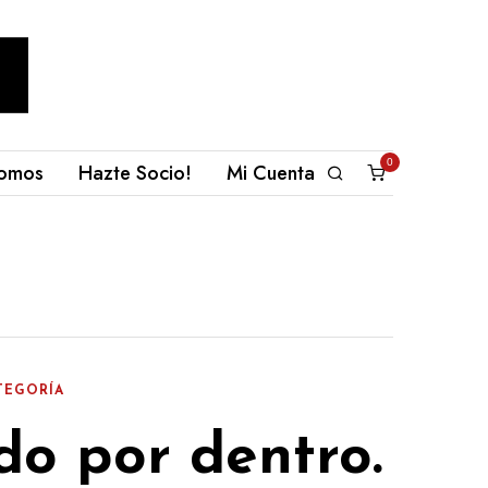
0
omos
Hazte Socio!
Mi Cuenta
TEGORÍA
do por dentro.