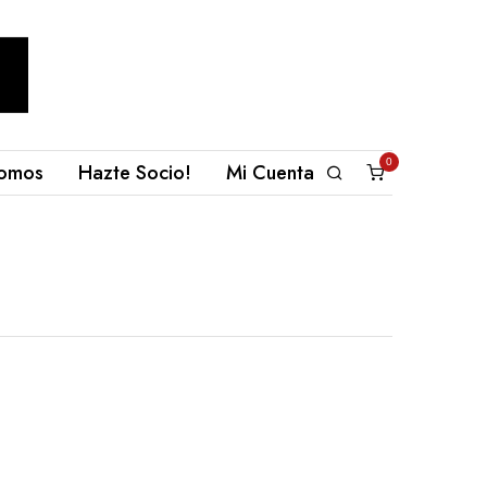
0
omos
Hazte Socio!
Mi Cuenta