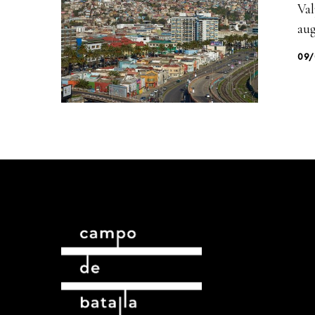
Val
au
09/