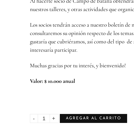
Al hacerte socio de Campo de batalla obtendrá
nuestros talleres, y otras actividades que organ
Los socios tendrán acceso a nuestro boletín de 
consultaremos su opinión respecto de los temas, 
gustaría que cubriéramos, así como del tipo de 
interesaría participar.
Muchas gracias por tu interés, y bienvenido!
Valor: $ 10.000 anual
AGREGAR AL CARRITO