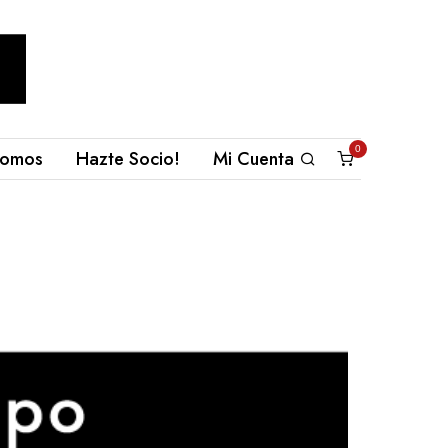
0
omos
Hazte Socio!
Mi Cuenta