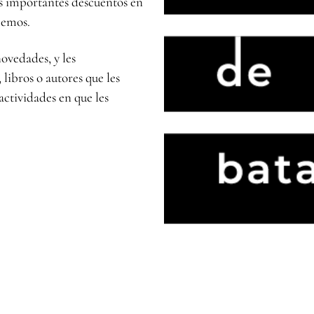
s importantes descuentos en
icemos.
novedades, y les
libros o autores que les
actividades en que les